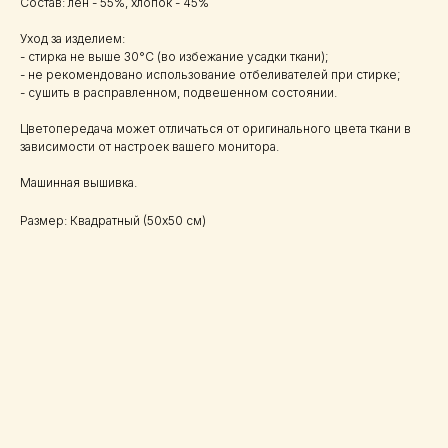
Состав: лён - 55%, хлопок - 45%
Уход за изделием:
- стирка не выше 30°C (во избежание усадки ткани);
- не рекомендовано использование отбеливателей при стирке;
- сушить в расправленном, подвешенном состоянии.
Цветопередача может отличаться от оригинального цвета ткани в
зависимости от настроек вашего монитора.
Машинная вышивка.
Размер: Квадратный (50х50 см)