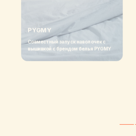
PYGMY
Совместный запуск наволочек с
вышивкой с брендом белья PYGMY