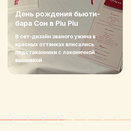
День рождения бьюти-
бара Сон в Piu Piu
В сет-дизайн званого ужина в
красных оттенках вписались
подстаканники с лаконичной
вышивкой