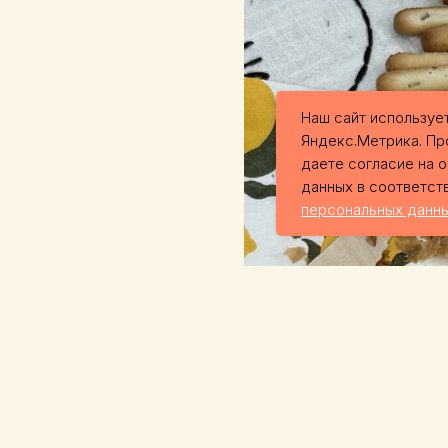
Наш сайт использует
Яндекс.Метрика. Пр
даете согласие на 
данных в соответст
персональных данн
елий,
а в
мотря на